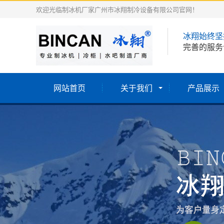
欢迎光临制冰机厂家广州市冰翔制冷设备有限公司官网！
冰翔始终坚
完善的服务
网站首页
关于我们
产品展示