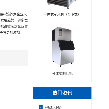
如果按前9家企业来
一体式制冰机（台下式）
弱的发展趋势，许多竞
要抢占被淘汰企业留
争将更加激烈。
分体式制冰机
热门资讯
冰柜怎么保养
1