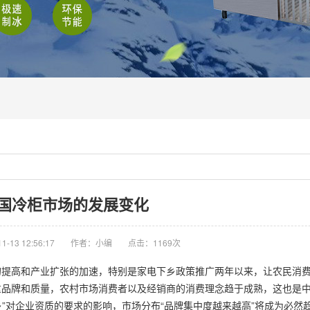
国冷柜市场的发展变化
-13 12:56:17
作者：小编
点击：
1169次
的提高和产业扩张的加速，特别是家电下乡政策推广两年以来，让农民消
重品牌和质量，农村市场消费者以及经销商的消费理念趋于成熟，这也是
乡”对企业资质的要求的影响，市场分布“品牌集中度越来越高”将成为必然