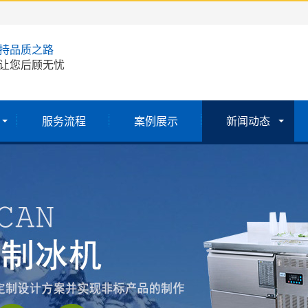
持品质之路
让您后顾无忧
服务流程
案例展示
新闻动态