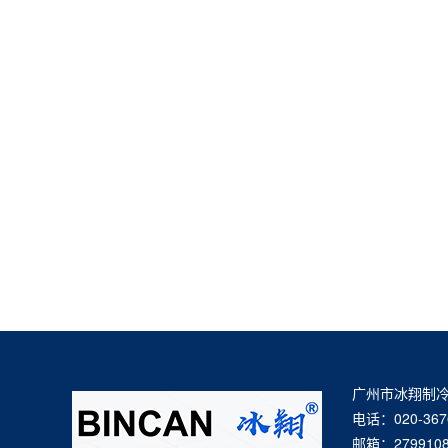
广州市冰翔制
电话：020-367
邮箱：27991