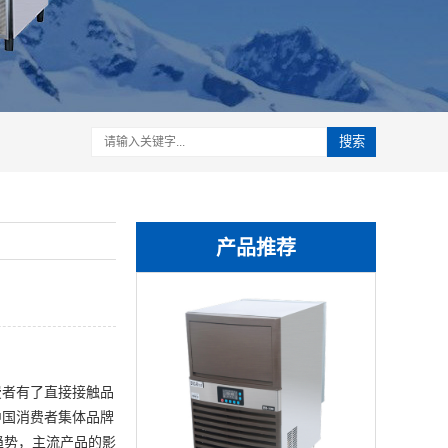
搜索
产品推荐
费者有了直接接触品
中国消费者集体品牌
趋势，主流产品的影