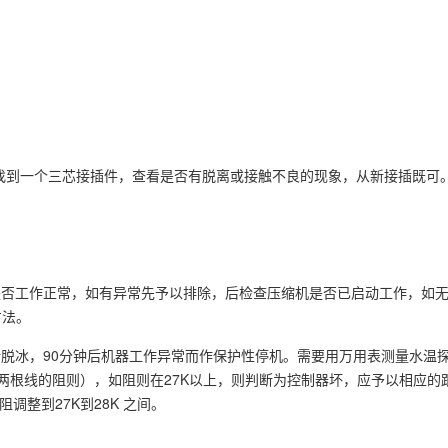
找到一个三芯接插件，查看是否有脱离或接触不良的现象，从新接插既可
是否工作正常，如有异常先予以排除，后检查压缩机是否已启动工作，如
方法。
行脱冰，90分钟后机器工作异常而作保护性停机。需要用万用表测量水温
两根线的阻则），如阻则在27K以上，则判断为控制器坏，应予以相应的
调整到27K到28K 之间。