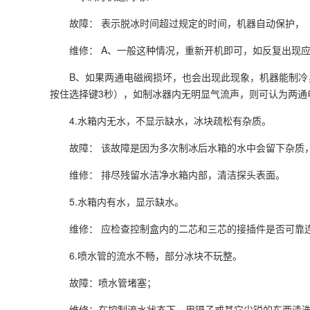
故障： 表示脱冰时间超过规定的时间，机器自动保护，
维修： A、一般这种情况，重新开机即可，如反复出现
B、如果两通电磁阀损坏，也会出现此现象，机器能制
按住选择键3秒），如制冰器内无明显气流声，则可认为两通
4.水箱内无水，不显示缺水，冰块疏松有杂质。
故障： 该故障是因为多次制冰后水箱的水中会留下杂质
维修： 排尽残留水洁净水箱内部，清洁探头表面。
5.水箱内有水，显示缺水。
维修： 应检查控制盒内的二芯和三芯的接插件是否可靠
6.喷水管的流水不畅，部分冰块不玩整。
故障：喷水管堵塞；
维修：在控制流水状态下，用镊子或其它尖锐的东西清