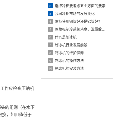
选择冷柜要考虑五个方面的要素
2
我国冷柜市场的发展变化
3
冷柜使用铜管好还是铝管好？
4
冷藏柜制冷系统堵塞、泄露故障解决方案
5
什么是制冰机
6
制冰机行业发展前景
7
。
制冰机的维护保养
8
制冰机的操作方法
9
制冰机的安装方法
10
无工作应检查压缩机
探头的组则（在水下
跟换，如阻值低于