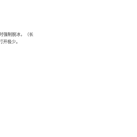
时强制脱冰，（长
打开极少。