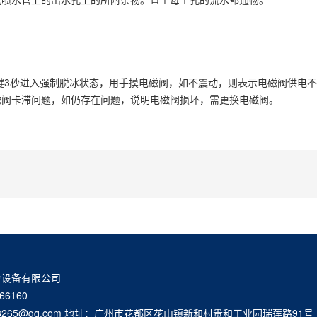
键3秒进入强制脱冰状态，用手摸电磁阀，如不震动，则表示电磁阀供电
磁阀卡滞问题，如仍存在问题，说明电磁阀损坏，需更换电磁阀。
冷设备有限公司
66160
08265@qq.com 地址：广州市花都区花山镇新和村贵和工业园瑞莲路91号