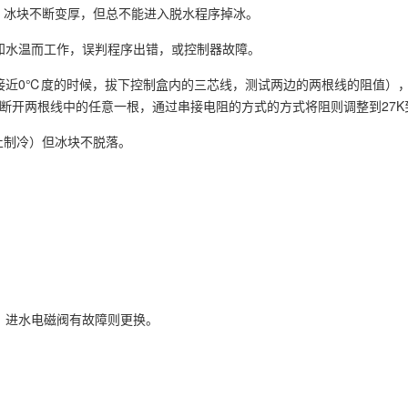
水，冰块不断变厚，但总不能进入脱水程序掉冰。
知水温而工作，误判程序出错，或控制器故障。
接近0℃度的时候，拔下控制盒内的三芯线，测试两边的两根线的阻值），
断开两根线中的任意一根，通过串接电阻的方式的方式将阻则调整到27K到
止制冷）但冰块不脱落。
。进水电磁阀有故障则更换。
。