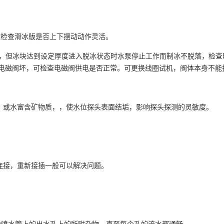
应检查滑冰版是否上下摆动动作灵活。
冷，但冰块达到设定厚度进入脱冰状态时水泵停止工作而制冰不脱落，检查
电磁阀坏，可检查电磁阀供电是否正常。可更换线圈试机，阀体本身不能
，或水富含矿物质，，使水位探头表面结垢，影响探头探测的灵敏度。
连接，重新接插一般可以解决问题。
洗喷水管上的出水孔上的所附杂物。直至每个孔的流水都通畅。